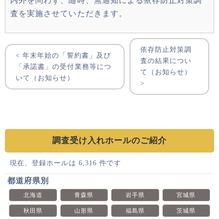
内外を問わず、随時、無通知による依存防止対策調
査を実施させていただきます。
依存防止対策調
< 年末年始の「誓約書」及び
査の結果につい
「承諾書」の受付業務等につ
て（お知らせ）
いて（お知らせ）
>
調査受け入れホールのご紹介
現在、登録ホールは 6,316 件です
都道府県別
北海道
青森県
岩手県
宮城県
秋田県
山形県
福島県
茨城県