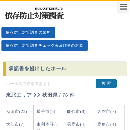
依存防止対策調査の業務
依存防止対策調査チェック表及びその対象
承諾書を提出したホール
検 索
東北エリア
秋田県 / 76 件
秋田市(23)
横手市(8)
能代市(8)
大館市(7)
大仙市(7)
由利本荘市
男鹿市(4)
鹿角市(4)