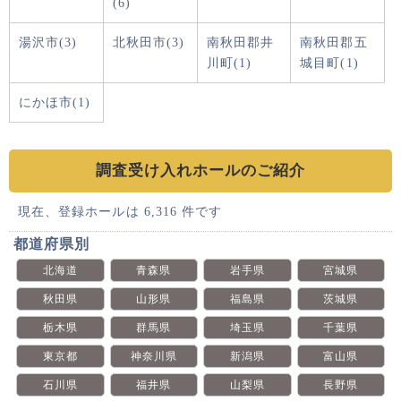
(6)
湯沢市(3)
北秋田市(3)
南秋田郡井
南秋田郡五
川町(1)
城目町(1)
にかほ市(1)
調査受け入れホールのご紹介
現在、登録ホールは 6,316 件です
都道府県別
北海道
青森県
岩手県
宮城県
秋田県
山形県
福島県
茨城県
栃木県
群馬県
埼玉県
千葉県
東京都
神奈川県
新潟県
富山県
石川県
福井県
山梨県
長野県