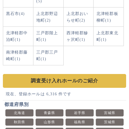
(5)
黒石市(4)
上北郡野辺
上北郡おい
北津軽郡板
地町(2)
らせ町(2)
柳町(1)
北津軽郡中
三戸郡階上
西津軽郡鰺
上北郡東北
泊町(1)
町(1)
ヶ沢町(1)
町(1)
南津軽郡藤
三戸郡三戸
崎町(1)
町(1)
調査受け入れホールのご紹介
現在、登録ホールは 6,316 件です
都道府県別
北海道
青森県
岩手県
宮城県
秋田県
山形県
福島県
茨城県