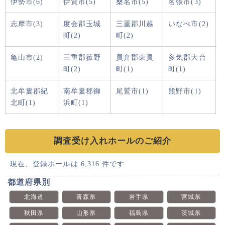
伊勢市(6)
伊賀市(5)
桑名市(5)
名張市(3)
志摩市(3)
度会郡玉城
三重郡川越
いなべ市(2)
町(2)
町(2)
亀山市(2)
三重郡菰野
員弁郡東員
多気郡大台
町(2)
町(1)
町(1)
北牟婁郡紀
南牟婁郡御
尾鷲市(1)
熊野市(1)
北町(1)
浜町(1)
調査受け入れホールのご紹介
現在、登録ホールは 6,316 件です
都道府県別
北海道
青森県
岩手県
宮城県
秋田県
山形県
福島県
茨城県